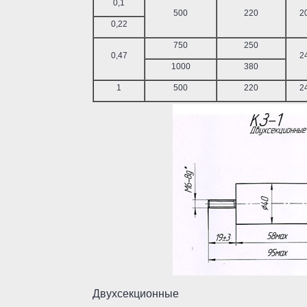
0,1
500
220
2
0,22
750
250
0,47
2
1000
380
1
500
220
2
Двухсекционные