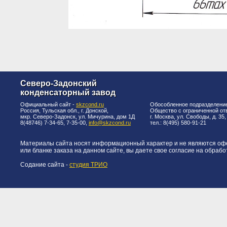
Северо-Задонский
конденсаторный завод
Официальный сайт -
skzcond.ru
Обособленное подразделени
Россия, Тульская обл., г. Донской,
Общество с ограниченной от
мкр. Северо-Задонск, ул. Мичурина, дом 1Д
г. Москва, ул. Свободы, д. 35
8(48746) 7-34-65, 7-35-00,
info@skzcond.ru
тел.: 8(495) 580-91-21
Материалы сайта носят информационный характер и не являются офер
или бланке заказа на данном сайте, вы даете свое согласие на обраб
Содание сайта -
студия ТРИО